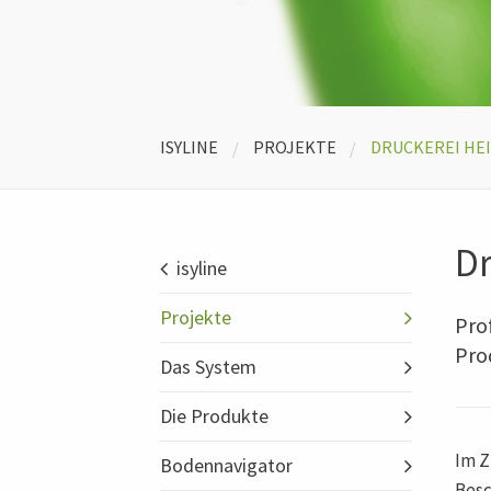
ISYLINE
PROJEKTE
CURRENT:
DRUCKEREI HE
Dr
isyline
Projekte
Pro
Pro
Das System
Die Produkte
Im Z
Bodennavigator
Besc